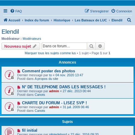
FAQ
S’enregistrer
Connexion
R
Accueil
Index du forum
Historique
Les Bateaux de LUC
Elendil
e
Elendil
c
Modérateur :
Modérateurs
h
Rechercher
Recherche avanc
Nouveau sujet
e
Marquer tous les sujets comme lus
• 1 sujet • Page
1
sur
1
r
Annonces
c
Comment poster des photos
h
Dernier message par
to
«
04 nov. 2020 13:47
e
Posté dans
A propos du site
r
N° DE TELEPHONE DANS LES MESSAGES !
Dernier message par
admin
«
27 déc. 2013 00:44
Posté dans
Canots
CHARTE DU FORUM - LISEZ SVP !
Dernier message par
admin
«
31 juil. 2009 06:46
Posté dans
Canots
Sujets
fil initial
Dernier message par
pilotedebord
«
22 déc. 2016 09:20