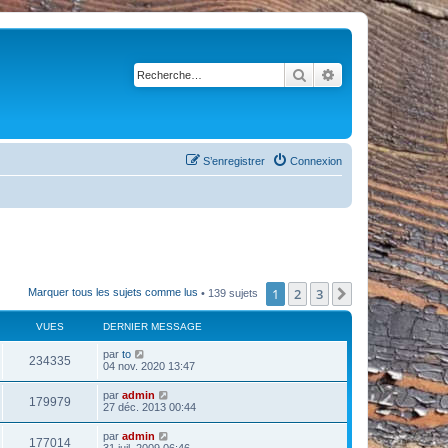
Rechercher
Recherche avancé
S’enregistrer
Connexion
1
2
3
Suivante
Marquer tous les sujets comme lus
• 139 sujets
VUES
DERNIER MESSAGE
par
to
234335
04 nov. 2020 13:47
par
admin
179979
27 déc. 2013 00:44
par
admin
177014
31 juil. 2009 06:46