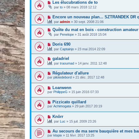
Les élucubrations de to
par
to
»
08 mars 2018 12:12
Encore un nouveau plan... SZTRANDEK DR q
par
admin
»
30 sept. 2008 21:06
Quête du mat en bois - construction amateur
par
Penelope
»
31 août 2018 15:04
Doris 690
par
Captainjo
»
23 mai 2014 22:09
galadriel
par
traoumad
»
14 janv. 2011 12:48
Régulateur d'allure
par
pilotedebord
»
21 déc. 2017 12:48
Loarwenn
par
PhilippeG
»
15 juin 2016 07:33
Pizzicato quillard
par
Achimogata
»
29 juin 2017 20:19
Knörr
par
Luc
»
15 juil. 2009 23:26
Au secours de ma serre bauquière et mes ba
par
klopix
»
11 févr. 2017 13:25