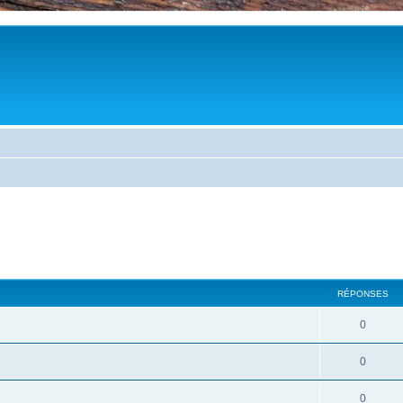
cher
cherche avancée
RÉPONSES
0
0
0