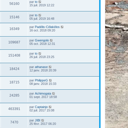
par
to
56160
15 juil. 2019 12:22
par
to
15146
05 juil. 2019 16:48
par
Padélis-Célakélos
16349
16 oct. 2018 09:20
par
Gwengolo
109687
05 oct. 2018 12:31
par
to
151408
26 juil. 2018 23:25
par
athanase
18424
12 janv. 2018 20:39
par
PhilippeG
18715
08 janv. 2018 15:33
par
Achimogata
24285
01 sept. 2017 18:58
par
Captainjo
463391
02 juil. 2017 15:08
par
JIBI
7470
25 févr. 2017 06:20