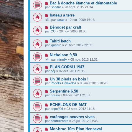
Bac à douche étanche et démontable
par
Seddar
»
28 sept. 2015 21:34
bateau a terre
par
alnair
»
12 oct. 2009 16:13
Bénodet par craft
par
CO
»
29 nov. 2006 10:00
Tahiti ketch
par
jquattro
»
20 févr. 2012 22:39
Nicholson 9,50
par
mirmily
»
05 nov. 2013 12:31
PLAN CORNU 1947
par
péji
»
02 oct. 2011 21:15
Un 38 pieds en bois !
par
Padélis-Célakélos
»
05 août 2013 10:28
Serpentine 6.50
par
cressi
»
08 déc. 2011 21:57
ECHELONS DE MAT
par
popoff06
»
03 sept. 2012 11:18
carénages oeuvres vives
par
courriernord
»
23 juil. 2012 21:35
Mor-braz 10m Plan Henseval