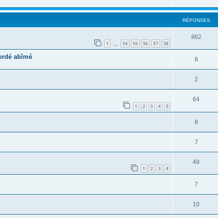
RÉPONSES
862
1
54
55
56
57
58
…
bordé abîmé
8
2
64
1
2
3
4
5
8
7
49
1
2
3
4
7
10