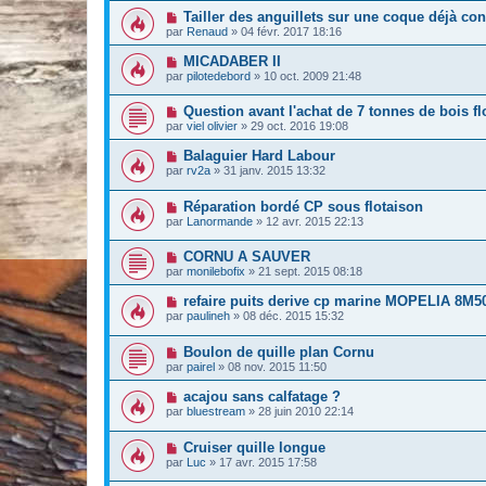
Tailler des anguillets sur une coque déjà con
par
Renaud
»
04 févr. 2017 18:16
MICADABER II
par
pilotedebord
»
10 oct. 2009 21:48
Question avant l'achat de 7 tonnes de bois fl
par
viel olivier
»
29 oct. 2016 19:08
Balaguier Hard Labour
par
rv2a
»
31 janv. 2015 13:32
Réparation bordé CP sous flotaison
par
Lanormande
»
12 avr. 2015 22:13
CORNU A SAUVER
par
monilebofix
»
21 sept. 2015 08:18
refaire puits derive cp marine MOPELIA 8M5
par
paulineh
»
08 déc. 2015 15:32
Boulon de quille plan Cornu
par
pairel
»
08 nov. 2015 11:50
acajou sans calfatage ?
par
bluestream
»
28 juin 2010 22:14
Cruiser quille longue
par
Luc
»
17 avr. 2015 17:58