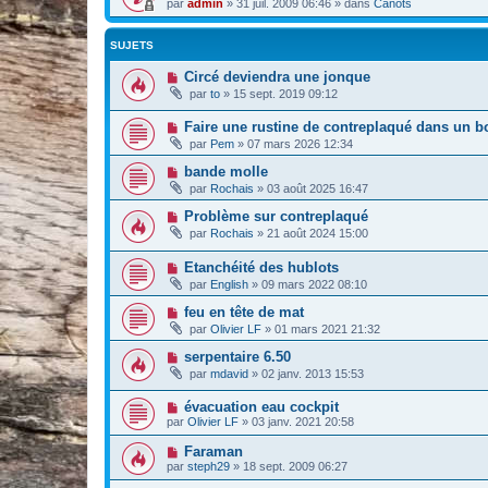
par
admin
»
31 juil. 2009 06:46
» dans
Canots
SUJETS
Circé deviendra une jonque
par
to
»
15 sept. 2019 09:12
Faire une rustine de contreplaqué dans un 
par
Pem
»
07 mars 2026 12:34
bande molle
par
Rochais
»
03 août 2025 16:47
Problème sur contreplaqué
par
Rochais
»
21 août 2024 15:00
Etanchéité des hublots
par
English
»
09 mars 2022 08:10
feu en tête de mat
par
Olivier LF
»
01 mars 2021 21:32
serpentaire 6.50
par
mdavid
»
02 janv. 2013 15:53
évacuation eau cockpit
par
Olivier LF
»
03 janv. 2021 20:58
Faraman
par
steph29
»
18 sept. 2009 06:27