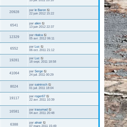
18 juil. 2012 20:18
par
le Baron
20928
22 juin 2012 15:22
par
alien
6541
13 juin 2012 22:37
par
ritalca
12329
05 avr. 2012 06:11
par
Luc
6552
06 oct. 2011 21:12
par
Luc
19281
18 sept. 2011 18:58
par
Serge
41064
24 juil. 2011 00:29
par
saintroch
8024
01 juil. 2011 18:04
par
roger67
19117
22 avr. 2011 10:39
par
traoumad
16581
04 avr. 2011 20:48
par
alnair
6388
07 mars 2011 15:49