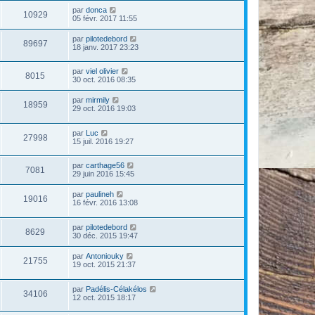
par
donca
10929
05 févr. 2017 11:55
par
pilotedebord
89697
18 janv. 2017 23:23
par
viel olivier
8015
30 oct. 2016 08:35
par
mirmily
18959
29 oct. 2016 19:03
par
Luc
27998
15 juil. 2016 19:27
par
carthage56
7081
29 juin 2016 15:45
par
paulineh
19016
16 févr. 2016 13:08
par
pilotedebord
8629
30 déc. 2015 19:47
par
Antoniouky
21755
19 oct. 2015 21:37
par
Padélis-Célakélos
34106
12 oct. 2015 18:17