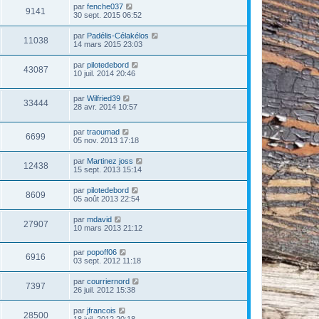
par
fenche037
9141
30 sept. 2015 06:52
par
Padélis-Célakélos
11038
14 mars 2015 23:03
par
pilotedebord
43087
10 juil. 2014 20:46
par
Wilfried39
33444
28 avr. 2014 10:57
par
traoumad
6699
05 nov. 2013 17:18
par
Martinez joss
12438
15 sept. 2013 15:14
par
pilotedebord
8609
05 août 2013 22:54
par
mdavid
27907
10 mars 2013 21:12
par
popoff06
6916
03 sept. 2012 11:18
par
courriernord
7397
26 juil. 2012 15:38
par
jfrancois
28500