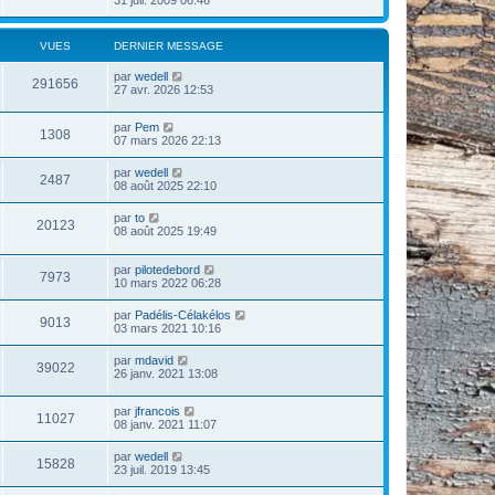
VUES
DERNIER MESSAGE
par
wedell
291656
27 avr. 2026 12:53
par
Pem
1308
07 mars 2026 22:13
par
wedell
2487
08 août 2025 22:10
par
to
20123
08 août 2025 19:49
par
pilotedebord
7973
10 mars 2022 06:28
par
Padélis-Célakélos
9013
03 mars 2021 10:16
par
mdavid
39022
26 janv. 2021 13:08
par
jfrancois
11027
08 janv. 2021 11:07
par
wedell
15828
23 juil. 2019 13:45