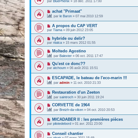
par
BluePhenix
»
18 déc. 2011 17:00
achat "Primaat"
par
le Baron
»
07 mai 2010 12:59
A propos du CAP VERT
par
Tiama
»
09 juin 2012 23:05
hybride ou delir?
par
ritalca
»
15 mars 2012 01:55
Moltedo Agostino
par
Balexter
»
06 oct. 2011 17:47
Qu'est ce donc??
par
atchoum
»
06 août 2011 15:51
ESCAPADE, le bateau de l'eco-marin !!!
par
admin
»
11 oct. 2010 21:33
Restauration d'un Zeeton
par
saintroch
»
30 juin 2011 19:24
CORVETTE de 1964
par
Breizh-da-viken
»
04 oct. 2010 20:53
MICADABER II : les premières pièces
par
pilotedebord
»
01 avr. 2011 23:00
Conseil chantier
par
alnair
»
07 mars 2011 15:49