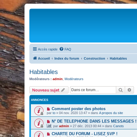
Accès rapide
FAQ
Accueil
Index du forum
Construction
Habitables
Habitables
Modérateurs :
admin
,
Modérateurs
Recher
Re
Nouveau sujet
ANNONCES
Comment poster des photos
par
to
»
04 nov. 2020 13:47
» dans
A propos du site
N° DE TELEPHONE DANS LES MESSAGES !
par
admin
»
27 déc. 2013 00:44
» dans
Canots
CHARTE DU FORUM - LISEZ SVP !