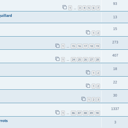
93
1
3
4
5
6
7
…
uillard
13
15
1
2
273
1
15
16
17
18
19
…
407
1
24
25
26
27
28
…
18
1
2
22
1
2
30
1
2
3
1337
1
86
87
88
89
90
…
rrots
3