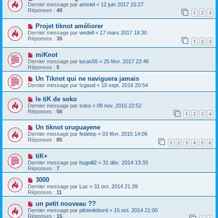
Dernier message par
amstel
«
12 juin 2017 15:27
Réponses :
40
1
2
3
Projet tiknot améliorer
Dernier message par
wedell
«
17 mars 2017 18:30
Réponses :
35
1
2
3
miKnot
Dernier message par
lucas55
«
25 févr. 2017 22:46
Réponses :
5
Un Tiknot qui ne naviguera jamais
Dernier message par
Izgoud
«
10 sept. 2016 20:54
le tiK de soko
Dernier message par
soko
«
09 nov. 2015 22:52
Réponses :
56
1
2
3
4
Un tiknot uruguayene
Dernier message par
fedelop
«
03 févr. 2015 14:06
Réponses :
85
1
2
3
4
5
6
tiK+
Dernier message par
hugolil2
«
31 déc. 2014 13:33
Réponses :
7
3000
Dernier message par
Luc
«
31 oct. 2014 21:39
Réponses :
11
un petit nouveau ??
Dernier message par
pilotedebord
«
15 oct. 2014 21:00
Réponses :
15