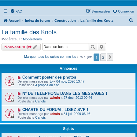
FAQ
S’enregistrer
Connexion
R
Accueil
Index du forum
Construction
La famille des Knots
e
La famille des Knots
c
Modérateur :
Modérateurs
h
Rechercher
Recherche avanc
Nouveau sujet
e
1
2
Suivante
Marquer tous les sujets comme lus
• 75 sujets
r
c
Annonces
h
Comment poster des photos
e
Dernier message par
to
«
04 nov. 2020 13:47
Posté dans
A propos du site
r
N° DE TELEPHONE DANS LES MESSAGES !
Dernier message par
admin
«
27 déc. 2013 00:44
Posté dans
Canots
CHARTE DU FORUM - LISEZ SVP !
Dernier message par
admin
«
31 juil. 2009 06:46
Posté dans
Canots
Sujets