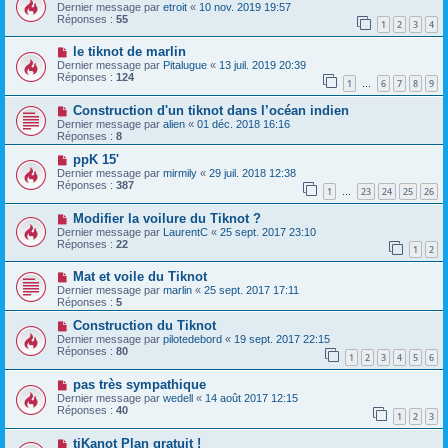
Dernier message par
etroit
«
10 nov. 2019 19:57
Réponses :
55
1
2
3
4
le tiknot de marlin
Dernier message par
Pitalugue
«
13 juil. 2019 20:39
Réponses :
124
1
6
7
8
9
…
Construction d'un tiknot dans l’océan indien
Dernier message par
alien
«
01 déc. 2018 16:16
Réponses :
8
ppK 15'
Dernier message par
mirmily
«
29 juil. 2018 12:38
Réponses :
387
1
23
24
25
26
…
Modifier la voilure du Tiknot ?
Dernier message par
LaurentC
«
25 sept. 2017 23:10
Réponses :
22
1
2
Mat et voile du Tiknot
Dernier message par
marlin
«
25 sept. 2017 17:11
Réponses :
5
Construction du Tiknot
Dernier message par
pilotedebord
«
19 sept. 2017 22:15
Réponses :
80
1
2
3
4
5
6
pas très sympathique
Dernier message par
wedell
«
14 août 2017 12:15
Réponses :
40
1
2
3
tiKanot Plan gratuit !