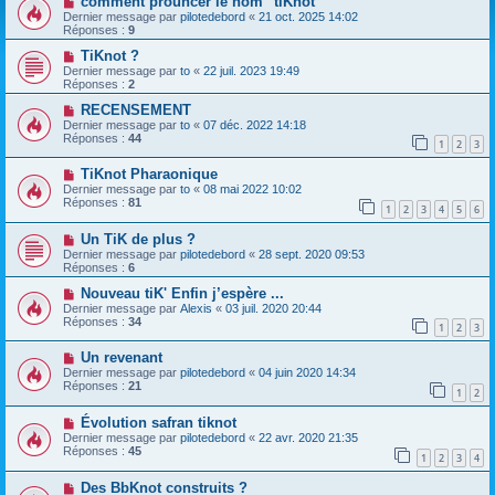
comment prouncer le nom "tiKnot"
Dernier message par
pilotedebord
«
21 oct. 2025 14:02
Réponses :
9
TiKnot ?
Dernier message par
to
«
22 juil. 2023 19:49
Réponses :
2
RECENSEMENT
Dernier message par
to
«
07 déc. 2022 14:18
Réponses :
44
1
2
3
TiKnot Pharaonique
Dernier message par
to
«
08 mai 2022 10:02
Réponses :
81
1
2
3
4
5
6
Un TiK de plus ?
Dernier message par
pilotedebord
«
28 sept. 2020 09:53
Réponses :
6
Nouveau tiK' Enfin j’espère ...
Dernier message par
Alexis
«
03 juil. 2020 20:44
Réponses :
34
1
2
3
Un revenant
Dernier message par
pilotedebord
«
04 juin 2020 14:34
Réponses :
21
1
2
Évolution safran tiknot
Dernier message par
pilotedebord
«
22 avr. 2020 21:35
Réponses :
45
1
2
3
4
Des BbKnot construits ?