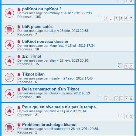
1
2
polKnot ou ppKnot ?
Dernier message par
mirmily
«
26 déc. 2013 22:39
Réponses :
103
1
4
5
6
7
…
bbK plans cotés
Dernier message par
alien
«
26 déc. 2013 20:33
Réponses :
7
bbKnot nouveau dossier
Dernier message par
Mate l'eau
«
18 juin 2013 17:34
Réponses :
10
1/2 TiKnot
Dernier message par
alien
«
17 févr. 2013 20:10
Réponses :
15
1
2
Tiknot bilan
Dernier message par
mirmily
«
27 sept. 2012 17:46
Réponses :
6
De la construction d'un Tiknot
Dernier message par
GreG
«
02 août 2012 10:13
Réponses :
108
1
5
6
7
8
…
Pour qui en rêve mais n'a pas le temps...
Dernier message par
alien
«
11 juin 2012 21:14
Réponses :
21
1
2
Problème brochetage tikanot
Dernier message par
pilotedebord
«
26 oct. 2011 20:59
Réponses :
1