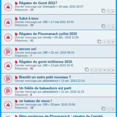
Régates du Goret 2011?
Dernier message par
Gwengolo
«
18 sept. 2011 20:47
Réponses :
16
1
2
Salut à tous
Dernier message par
JIBI
«
17 mai 2011 23:33
Réponses :
20
1
2
Régates de Ploumanach juillet 2010
Dernier message par
mirmily
«
05 déc. 2010 11:05
Réponses :
41
1
2
3
encore un!
Dernier message par
JIBI
«
25 oct. 2010 08:10
Réponses :
7
Régates du goret millésime 2010.
Dernier message par
JIBI
«
13 juin 2010 16:41
Réponses :
81
1
2
3
4
5
6
Bientôt un autre petit nouveau ?
Dernier message par
pilotedebord
«
13 avr. 2010 22:10
Un fidèle de bateaubois est parti
Dernier message par
pilotedebord
«
11 avr. 2010 11:23
Réponses :
8
un bateau de vieux !
Dernier message par
JIBI
«
20 janv. 2010 15:00
Réponses :
18
1
2
fêtes nautiques de Ploumanach : régates de l'amitié