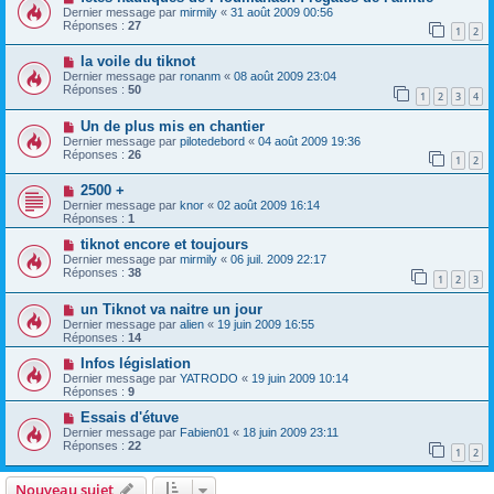
Dernier message par
mirmily
«
31 août 2009 00:56
Réponses :
27
1
2
la voile du tiknot
Dernier message par
ronanm
«
08 août 2009 23:04
Réponses :
50
1
2
3
4
Un de plus mis en chantier
Dernier message par
pilotedebord
«
04 août 2009 19:36
Réponses :
26
1
2
2500 +
Dernier message par
knor
«
02 août 2009 16:14
Réponses :
1
tiknot encore et toujours
Dernier message par
mirmily
«
06 juil. 2009 22:17
Réponses :
38
1
2
3
un Tiknot va naitre un jour
Dernier message par
alien
«
19 juin 2009 16:55
Réponses :
14
Infos législation
Dernier message par
YATRODO
«
19 juin 2009 10:14
Réponses :
9
Essais d'étuve
Dernier message par
Fabien01
«
18 juin 2009 23:11
Réponses :
22
1
2
Nouveau sujet