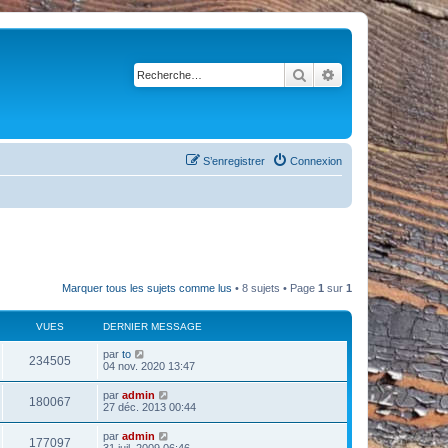
Rechercher
Recherche avancé
S’enregistrer
Connexion
Marquer tous les sujets comme lus
• 8 sujets • Page
1
sur
1
VUES
DERNIER MESSAGE
par
to
234505
04 nov. 2020 13:47
par
admin
180067
27 déc. 2013 00:44
par
admin
177097
31 juil. 2009 06:46