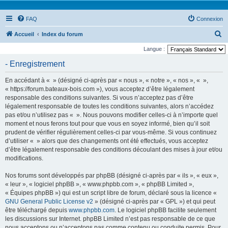
FAQ
Connexion
R
Accueil
Index du forum
e
Langue :
c
- Enregistrement
h
En accédant à « » (désigné ci-après par « nous », « notre », « nos », « »,
e
« https://forum.bateaux-bois.com »), vous acceptez d’être légalement
r
responsable des conditions suivantes. Si vous n’acceptez pas d’être
légalement responsable de toutes les conditions suivantes, alors n’accédez
c
pas et/ou n’utilisez pas « ». Nous pouvons modifier celles-ci à n’importe quel
h
moment et nous ferons tout pour que vous en soyez informé, bien qu’il soit
e
prudent de vérifier régulièrement celles-ci par vous-même. Si vous continuez
d’utiliser « » alors que des changements ont été effectués, vous acceptez
r
d’être légalement responsable des conditions découlant des mises à jour et/ou
modifications.
Nos forums sont développés par phpBB (désigné ci-après par « ils », « eux »,
« leur », « logiciel phpBB », « www.phpbb.com », « phpBB Limited »,
« Équipes phpBB ») qui est un script libre de forum, déclaré sous la licence «
GNU General Public License v2
» (désigné ci-après par « GPL ») et qui peut
être téléchargé depuis
www.phpbb.com
. Le logiciel phpBB facilite seulement
les discussions sur Internet. phpBB Limited n’est pas responsable de ce que
nous acceptons ou n’acceptons pas comme contenu ou conduite permis. Pour