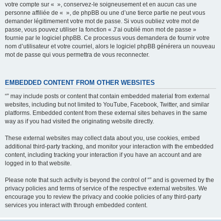
votre compte sur « », conservez-le soigneusement et en aucun cas une
personne affiliée de « », de phpBB ou une d’une tierce partie ne peut vous
demander légitimement votre mot de passe. Si vous oubliez votre mot de
passe, vous pouvez utiliser la fonction « J’ai oublié mon mot de passe »
fournie par le logiciel phpBB. Ce processus vous demandera de fournir votre
nom d’utilisateur et votre courriel, alors le logiciel phpBB générera un nouveau
mot de passe qui vous permettra de vous reconnecter.
EMBEDDED CONTENT FROM OTHER WEBSITES
“” may include posts or content that contain embedded material from external
websites, including but not limited to YouTube, Facebook, Twitter, and similar
platforms. Embedded content from these external sites behaves in the same
way as if you had visited the originating website directly.
These external websites may collect data about you, use cookies, embed
additional third-party tracking, and monitor your interaction with the embedded
content, including tracking your interaction if you have an account and are
logged in to that website.
Please note that such activity is beyond the control of “” and is governed by the
privacy policies and terms of service of the respective external websites. We
encourage you to review the privacy and cookie policies of any third-party
services you interact with through embedded content.