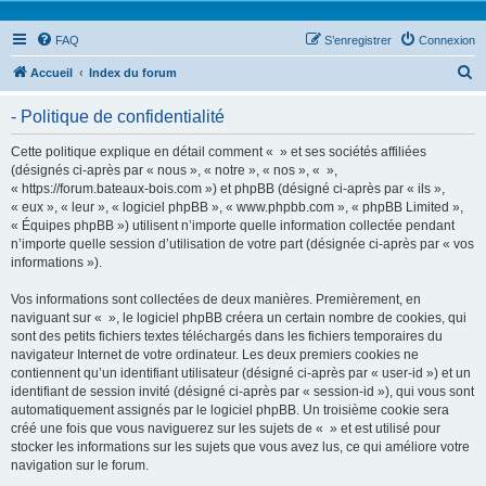
FAQ
S’enregistrer
Connexion
R
Accueil
Index du forum
e
- Politique de confidentialité
c
h
Cette politique explique en détail comment « » et ses sociétés affiliées
(désignés ci-après par « nous », « notre », « nos », « »,
e
« https://forum.bateaux-bois.com ») et phpBB (désigné ci-après par « ils »,
r
« eux », « leur », « logiciel phpBB », « www.phpbb.com », « phpBB Limited »,
« Équipes phpBB ») utilisent n’importe quelle information collectée pendant
c
n’importe quelle session d’utilisation de votre part (désignée ci-après par « vos
h
informations »).
e
Vos informations sont collectées de deux manières. Premièrement, en
r
naviguant sur « », le logiciel phpBB créera un certain nombre de cookies, qui
sont des petits fichiers textes téléchargés dans les fichiers temporaires du
navigateur Internet de votre ordinateur. Les deux premiers cookies ne
contiennent qu’un identifiant utilisateur (désigné ci-après par « user-id ») et un
identifiant de session invité (désigné ci-après par « session-id »), qui vous sont
automatiquement assignés par le logiciel phpBB. Un troisième cookie sera
créé une fois que vous naviguerez sur les sujets de « » et est utilisé pour
stocker les informations sur les sujets que vous avez lus, ce qui améliore votre
navigation sur le forum.