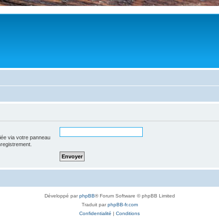
iée via votre panneau
enregistrement.
Développé par
phpBB
® Forum Software © phpBB Limited
Traduit par
phpBB-fr.com
Confidentialité
|
Conditions